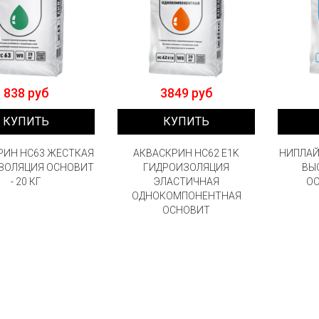
838 руб
3849 руб
КУПИТЬ
КУПИТЬ
РИН НС63 ЖЕСТКАЯ
АКВАСКРИН HC62 E1K
НИПЛАЙ
ЗОЛЯЦИЯ ОСНОВИТ
ГИДРОИЗОЛЯЦИЯ
ВЫ
- 20 КГ
ЭЛАСТИЧНАЯ
ОС
ОДНОКОМПОНЕНТНАЯ
ОСНОВИТ