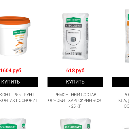
1604 руб
618 руб
КУПИТЬ
КУПИТЬ
КОНТ LP55 ГРУНТ
РЕМОНТНЫЙ СОСТАВ
РО
КОНТАКТ ОСНОВИТ
ОСНОВИТ ХАРДСКРИН RC20
КЛАД
- 25 КГ
ОС