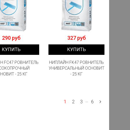
290 руб
327 руб
КУПИТЬ
КУПИТЬ
Н FC47 РОВНИТЕЛЬ
НИПЛАЙН FK47 РОВНИТЕЛЬ
СОКОПРОЧНЫЙ
УНИВЕРСАЛЬНЫЙ ОСНОВИТ
НОВИТ - 25 КГ
- 25 КГ
…
1
2
3
6