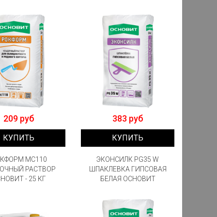
209 руб
383 руб
КУПИТЬ
КУПИТЬ
КФОРМ МС110
ЭКОНСИЛК PG35 W
ОЧНЫЙ РАСТВОР
ШПАКЛЕВКА ГИПСОВАЯ
НОВИТ - 25 КГ
БЕЛАЯ ОСНОВИТ