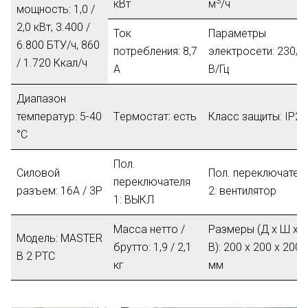
3
кВт
м
/ч
мощность:
1,0 /
2,0 кВт, 3.400 /
Ток
Параметры
6.800 БТУ/ч, 860
потребления:
8,7
электросети:
230/5
/ 1.720 Ккал/ч
A
В/Гц
Диапазон
температур:
5-40
Tермостат:
eсть
Класс защиты:
IP21
°C
Пол.
Силовой
Пол. переключател
переключателя
разъем:
16A / 3P
2:
вентилятор
1:
ВЫКЛ
Масса нетто /
Размеры (Д х Ш х
Модель:
MASTER
брутто:
1,9 / 2,1
В):
200 x 200 x 200
B 2 PTC
кг
мм