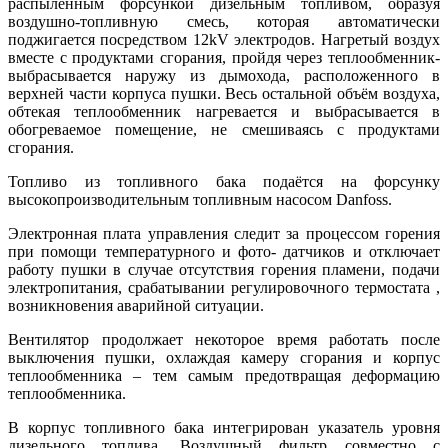
распылённым форсункой дизельным топливом, образуя
воздушно-топливную смесь, которая автоматически
поджигается посредством 12kV электродов. Нагретый воздух
вместе с продуктами сгорания, пройдя через теплообменник-
выбрасывается наружу из дымохода, расположенного в
верхней части корпуса пушки. Весь остальной объём воздуха,
обтекая теплообменник нагревается и выбрасывается в
обогреваемое помещение, не смешиваясь с продуктами
сгорания.
Топливо из топливного бака подаётся на форсунку
высокопроизводительным топливным насосом Danfoss.
Электронная плата управления следит за процессом горения
при помощи температурного и фото- датчиков и отключает
работу пушки в случае отсутствия горения пламени, подачи
электропитания, срабатывании регулировочного термостата ,
возникновения аварийной ситуации.
Вентилятор продолжает некоторое время работать после
выключения пушки, охлаждая камеру сгорания и корпус
теплообменника – тем самым предотвращая деформацию
теплообменника.
В корпус топливного бака интегрирован указатель уровня
дизельного топлива. Воздушный фильтр совместно с