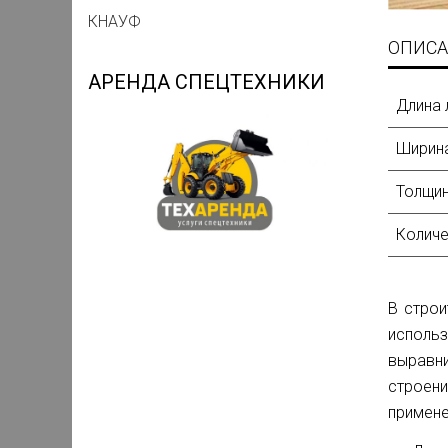
КНАУФ
ОПИСА
АРЕНДА СПЕЦТЕХНИКИ
Длина 
Ширина
Толщин
Количе
В строи
использ
выравни
строен
примене