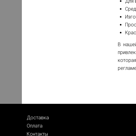
Для 
Сред
Изго
Прос
Крас
В наше
привле
которая
регламе
Доставка
Оплата
Контакты