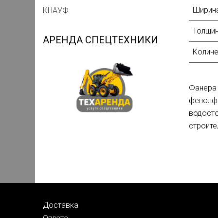
Ширина
КНАУФ
Толщин
АРЕНДА СПЕЦТЕХНИКИ
Количе
Фанер
фенолф
водост
строите
Доставка