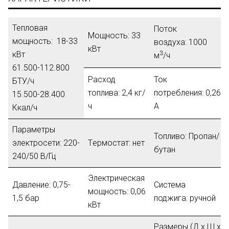
Тепловая
Поток
Мощность:
33
мощность:
18-33
воздуха:
1000
кВт
кВт
3
м
/ч
61.500-112.800
Расход
Ток
БТУ/ч
топлива:
2,4 кг/
потребления:
0,26
15.500-28.400
ч
A
Ккал/ч
Параметры
Топливо:
Пропан/
электросети:
220-
Tермостат:
нет
бутан
240/50 В/Гц
Электрическая
Давление:
0,75-
Система
мощность:
0,06
1,5 бар
поджига:
ручной
кВт
Размеры (Д х Ш х